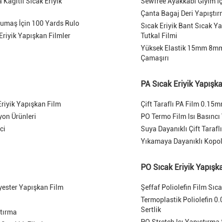
Kağıtlı Sıcak Eriyik
Sewfree Ayakkabı Giyim İç
Çanta Bagaj Deri Yapıştı
Kumaş İçin 100 Yards Rulo
Sıcak Eriyik Bant Sıcak Y
Eriyik Yapışkan Filmler
Tutkal Filmi
Yüksek Elastik 15mm 8mm 
Çamaşırı
PA Sıcak Eriyik Yapışk
riyik Yapışkan Film
Çift Taraflı PA Film 0.15mm
on Ürünleri
PO Termo Film Isı Basıncı 
ci
Suya Dayanıklı Çift Tarafl
Yıkamaya Dayanıklı Kopol
PO Sıcak Eriyik Yapışk
yester Yapışkan Film
Şeffaf Poliolefin Film Sıc
Termoplastik Poliolefin 0
Sertlik
tırma