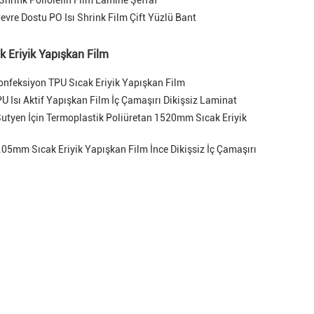
Shrink Poliolefin Film Lamine Şeffaf
vre Dostu PO Isı Shrink Film Çift Yüzlü Bant
k Eriyik Yapışkan Film
Konfeksiyon TPU Sıcak Eriyik Yapışkan Film
Isı Aktif Yapışkan Film İç Çamaşırı Dikişsiz Laminat
 Sutyen İçin Termoplastik Poliüretan 1520mm Sıcak Eriyik
mm Sıcak Eriyik Yapışkan Film İnce Dikişsiz İç Çamaşırı