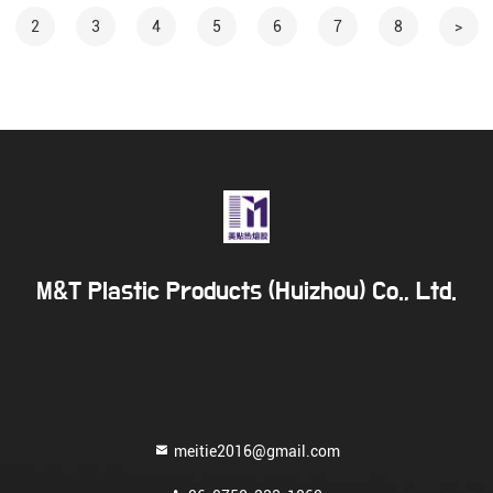
2
3
4
5
6
7
8
>
M&T Plastic Products (Huizhou) Co., Ltd.
meitie2016@gmail.com