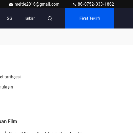
meitie2016@gmail.com
86-0752-333-1862
SG
Turkish
Fiyat Teklifi
et tarihçesi
e ulaşın
kan Film