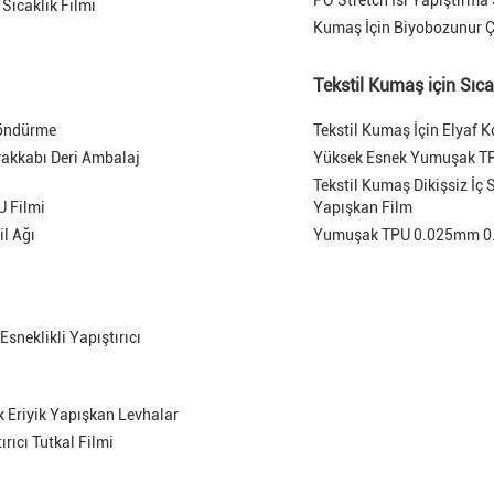
PO Stretch Isı Yapıştırma 
Sıcaklık Filmi
Kumaş İçin Biyobozunur Çe
Tekstil Kumaş için Sıca
Döndürme
Tekstil Kumaş İçin Elyaf 
yakkabı Deri Ambalaj
Yüksek Esnek Yumuşak TPU 
Tekstil Kumaş Dikişsiz İç
U Filmi
Yapışkan Film
il Ağı
Yumuşak TPU 0.025mm 0.05
Esneklikli Yapıştırıcı
ak Eriyik Yapışkan Levhalar
rıcı Tutkal Filmi