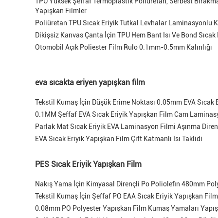
TPU Yüksek Şeffaf Termoplastik Poliüretan, Serbest Bırakma 
Yapışkan Filmler
Poliüretan TPU Sıcak Eriyik Tutkal Levhalar Laminasyonlu 
Dikişsiz Kanvas Çanta İçin TPU Hem Bant Isı Ve Bond Sıcak 
Otomobil Açık Poliester Film Rulo 0.1mm-0.5mm Kalınlığı
eva sıcakta eriyen yapışkan film
Tekstil Kumaş İçin Düşük Erime Noktası 0.05mm EVA Sıcak E
0.1MM Şeffaf EVA Sıcak Eriyik Yapışkan Film Cam Laminasy
Parlak Mat Sıcak Eriyik EVA Laminasyon Filmi Aşınma Diren
EVA Sıcak Eriyik Yapışkan Film Çift Katmanlı Isı Taklidi
PES Sıcak Eriyik Yapışkan Film
Nakış Yama İçin Kimyasal Dirençli Po Poliolefin 480mm Pol
Tekstil Kumaş İçin Şeffaf PO EAA Sıcak Eriyik Yapışkan Film
0.08mm PO Polyester Yapışkan Film Kumaş Yamaları Yapış