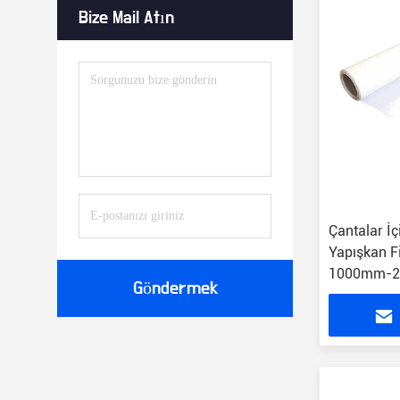
Bize Mail Atın
Çantalar İç
Yapışkan 
1000mm-
Göndermek