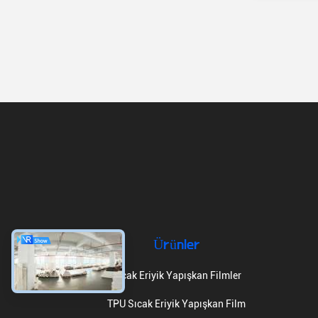
Ürünler
Sıcak Eriyik Yapışkan Filmler
TPU Sıcak Eriyik Yapışkan Film