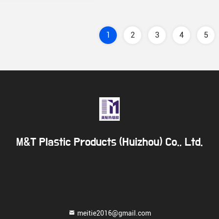
1
2
3
4
5
M&T Plastic Products (Huizhou) Co., Ltd.
meitie2016@gmail.com