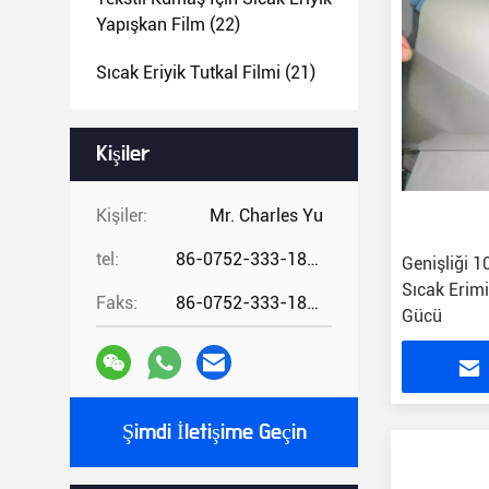
Yapışkan Film
(22)
Sıcak Eriyik Tutkal Filmi
(21)
Kişiler
Kişiler:
Mr. Charles Yu
tel:
86-0752-333-1862
Genişliği
Sıcak Erim
Faks:
86-0752-333-1862
Gücü
Şimdi İletişime Geçin