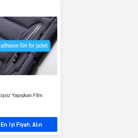
kişsiz Yapışkan Film
En İyi Fiyatı Alın