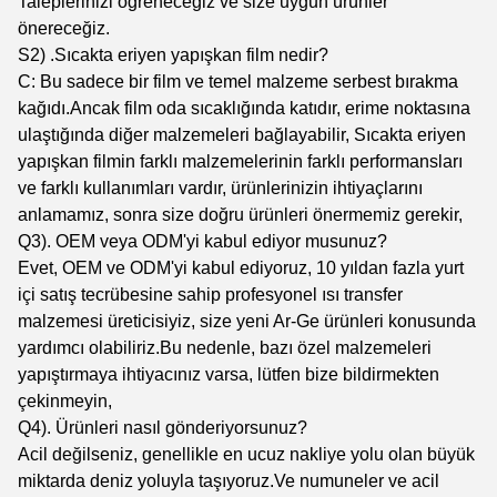
Taleplerinizi öğreneceğiz ve size uygun ürünler
önereceğiz.
S2) .Sıcakta eriyen yapışkan film nedir?
C: Bu sadece bir film ve temel malzeme serbest bırakma
kağıdı.Ancak film oda sıcaklığında katıdır, erime noktasına
ulaştığında diğer malzemeleri bağlayabilir, Sıcakta eriyen
yapışkan filmin farklı malzemelerinin farklı performansları
ve farklı kullanımları vardır, ürünlerinizin ihtiyaçlarını
anlamamız, sonra size doğru ürünleri önermemiz gerekir,
Q3). OEM veya ODM'yi kabul ediyor musunuz?
Evet, OEM ve ODM'yi kabul ediyoruz, 10 yıldan fazla yurt
içi satış tecrübesine sahip profesyonel ısı transfer
malzemesi üreticisiyiz, size yeni Ar-Ge ürünleri konusunda
yardımcı olabiliriz.Bu nedenle, bazı özel malzemeleri
yapıştırmaya ihtiyacınız varsa, lütfen bize bildirmekten
çekinmeyin,
Q4). Ürünleri nasıl gönderiyorsunuz?
Acil değilseniz, genellikle en ucuz nakliye yolu olan büyük
miktarda deniz yoluyla taşıyoruz.Ve numuneler ve acil