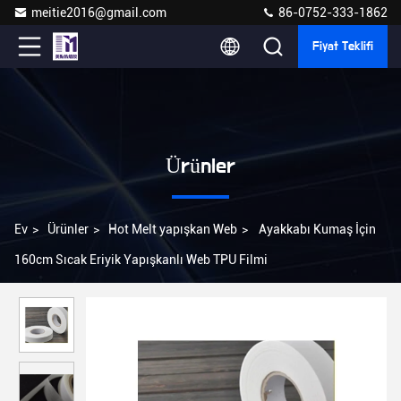
meitie2016@gmail.com
86-0752-333-1862
Fiyat Teklifi
Ürünler
Ev
>
Ürünler
>
Hot Melt yapışkan Web
>
Ayakkabı Kumaş İçin
160cm Sıcak Eriyik Yapışkanlı Web TPU Filmi