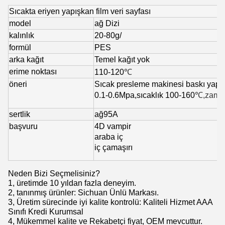
Sıcakta eriyen yapışkan film veri sayfası
model
ağ
Dizi
kalınlık
20
-
80g/
formül
PES
arka kağıt
Temel kağıt yok
erime noktası
110
-
120
℃
öneri
Sıcak presleme makinesi
baskı yap
0.1
-
0.6Mpa,
sıcaklık
100
-
160
℃
,zam
sertlik
ağ
95A
başvuru
4D vampir
araba iç
iç çamaşırı
Neden Bizi Seçmelisiniz?
1, üretimde 10 yıldan fazla deneyim.
2, tanınmış ürünler: Sichuan Ünlü Markası.
3, Üretim sürecinde iyi kalite kontrolü: Kaliteli Hizmet AAA
Sınıfı Kredi Kurumsal
4, Mükemmel kalite ve Rekabetçi fiyat, OEM mevcuttur.