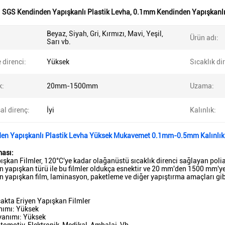
:
SGS Kendinden Yapışkanlı Plastik Levha
,
0.1mm Kendinden Yapışkanlı
Beyaz, Siyah, Gri, Kırmızı, Mavi, Yeşil,
Ürün adı:
Sarı vb.
 direnci:
Yüksek
Sıcaklık di
k:
20mm-1500mm
Uzama:
l direnç:
İyi
Kalınlık:
en Yapışkanlı Plastik Levha Yüksek Mukavemet 0.1mm-0.5mm Kalınlık
ması:
ışkan Filmler, 120°C'ye kadar olağanüstü sıcaklık direnci sağlayan pol
en yapışkan türü ile bu filmler oldukça esnektir ve 20 mm'den 1500 mm'ye
en yapışkan film, laminasyon, paketleme ve diğer yapıştırma amaçları gib
cakta Eriyen Yapışkan Filmler
ımı: Yüksek
anımı: Yüksek