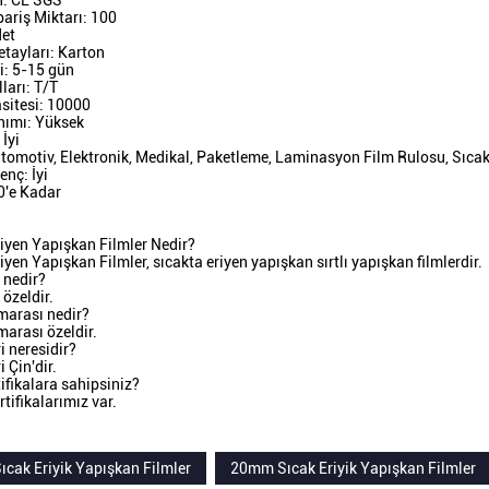
n: CE SGS
ariş Miktarı: 100
det
tayları: Karton
i: 5-15 gün
arı: T/T
sitesi: 10000
ımı: Yüksek
İyi
omotiv, Elektronik, Medikal, Paketleme, Laminasyon Film Rulosu, Sıcakta
enç: İyi
'e Kadar
riyen Yapışkan Filmler Nedir?
iyen Yapışkan Filmler, sıcakta eriyen yapışkan sırtlı yapışkan filmlerdir.
 nedir?
özeldir.
marası nedir?
arası özeldir.
i neresidir?
 Çin'dir.
ifikalara sahipsiniz?
tifikalarımız var.
cak Eriyik Yapışkan Filmler
20mm Sıcak Eriyik Yapışkan Filmler