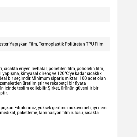
ester Yapışkan Film, Termoplastik Poliüretan TPU Film
sıcakta eriyen levhalar, polietilen film, poliolefin film,
mel yapışma, kimyasal direnç ve 120°C'ye kadar sıcaklık
 ideal bir seçimdir.Minimum sipariş miktarı 100 adet olan
lzemelerden üretilmiştir ve rekabetçi bir fiyata
içinde teslim edilebilir.Şirket, ürünün güvenilir bir
ptir.
apışkan Filmlerimiz, yüksek gerilme mukavemeti, iyi nem
 medikal, paketleme, laminasyon film rulosu, sıcakta