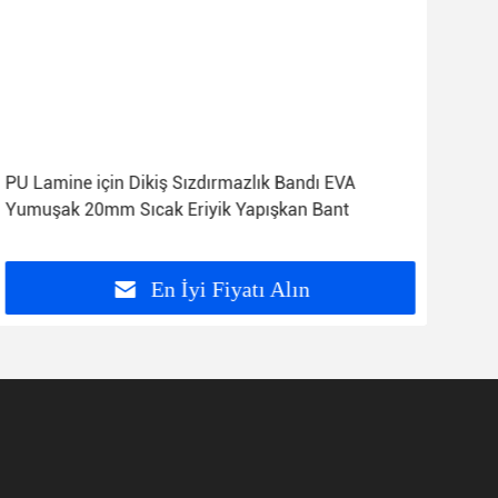
PU Lamine için Dikiş Sızdırmazlık Bandı EVA
200
Yumuşak 20mm Sıcak Eriyik Yapışkan Bant
Sızd
Ban
En İyi Fiyatı Alın