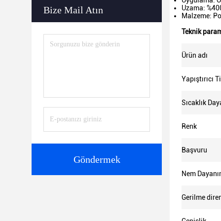
Uygulama: Ot
Uzama: %400
Bize Mail Atın
Malzeme: Pol
Teknik param
Ürün adı
Yapıştırıcı T
Sıcaklık Day
Renk
Başvuru
Göndermek
Nem Dayanı
Gerilme dire