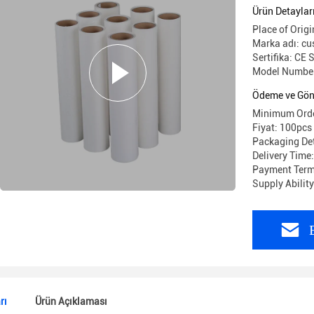
Ürün Detaylar
Place of Origi
Marka adı: c
Sertifika: CE
Model Number
Ödeme ve Gön
Minimum Orde
Fiyat: 100pcs
Packaging Det
Delivery Time
Payment Term
Supply Abilit
rı
Ürün Açıklaması