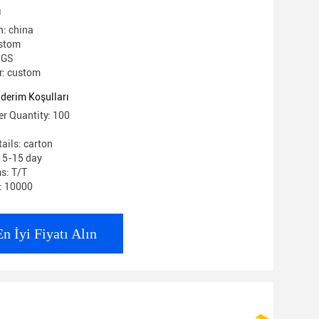
ı
n: china
ustom
 SGS
: custom
derim Koşulları
r Quantity: 100
ails: carton
: 5-15 day
s: T/T
y: 10000
En İyi Fiyatı Alın