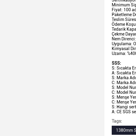
Sertifikasyo
Minimum Sip
Fiyat: 100 a
Paketleme De
Teslim Süres
Ödeme Koşull
Tedarik Kapa
Çekme Dayan
Nem Direnci: 
Uygulama: Ot
Kimyasal Dir
Uzama: %400
SSS:
S: Sıcakta E
A: Sıcakta Er
S: Marka Adı
C: Marka Adı 
S: Model Nu
C: Model Num
S: Menşe Yer
C: Menşe Yeri
S: Hangi sert
A: CE SGS ser
Tags:
1380mm Sı