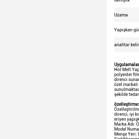
Genişlik
Uzama
Yapışkan gü
anahtar keli
Uygulamalar
Hot Melt Yapı
polyester fil
direnci suna
özel markalı 
sunulmaktadır
şekilde teda
özelleştirme
Özelleştiril
direnci, iyi
eriyen yapış
Marka Adı: Ö
Model Numara
Menşe Yeri: 