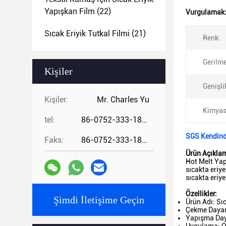
Yapışkan Film
(22)
Vurgulamak
Sıcak Eriyik Tutkal Filmi
(21)
Renk:
Gerilme
Kişiler
Genişli
Kişiler:
Mr. Charles Yu
Kimyasa
tel:
86-0752-333-1862
SGS Kendind
Faks:
86-0752-333-1862
Ürün Açıkla
Hot Melt Yap
sıcakta eriy
sıcakta eriy
Özellikler:
Şimdi İletişime Geçin
Ürün Adı: Sı
Çekme Dayan
Yapışma Day