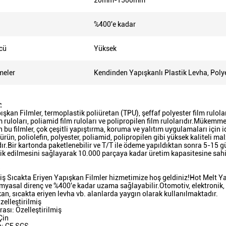
20mm-1500mm
%400'e kadar
cü
Yüksek
meler
Kendinden Yapışkanlı Plastik Levha, Poly
:
şkan Filmler, termoplastik poliüretan (TPU), şeffaf polyester film ruloları, 
m ruloları, poliamid film ruloları ve polipropilen film rulolarıdır.Mükem
n bu filmler, çok çeşitli yapıştırma, koruma ve yalıtım uygulamaları için
ürün, poliolefin, polyester, poliamid, polipropilen gibi yüksek kaliteli ma
.Bir kartonda paketlenebilir ve T/T ile ödeme yapıldıktan sonra 5-15 gün 
rik edilmesini sağlayarak 10.000 parçaya kadar üretim kapasitesine sahi
:
miş Sıcakta Eriyen Yapışkan Filmler hizmetimize hoş geldiniz!Hot Melt Y
 kimyasal direnç ve %400'e kadar uzama sağlayabilir.Otomotiv, elektronik,
kan, sıcakta eriyen levha vb. alanlarda yaygın olarak kullanılmaktadır.
zelleştirilmiş
sı: Özelleştirilmiş
Çin