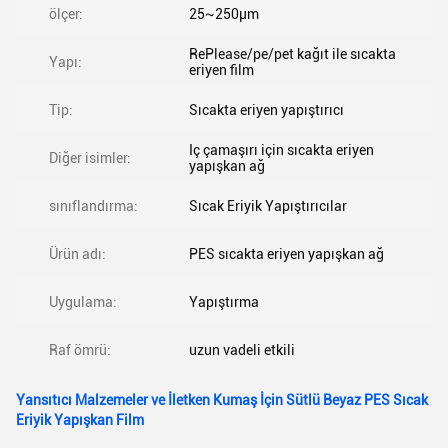
ölçer:
25~250μm
RePlease/pe/pet kağıt ile sıcakta
Yapı:
eriyen film
Tip:
Sıcakta eriyen yapıştırıcı
Iç çamaşırı için sıcakta eriyen
Diğer isimler:
yapışkan ağ
sınıflandırma:
Sıcak Eriyik Yapıştırıcılar
Ürün adı:
PES sıcakta eriyen yapışkan ağ
Uygulama:
Yapıştırma
Raf ömrü:
uzun vadeli etkili
Yansıtıcı Malzemeler ve İletken Kumaş İçin Sütlü Beyaz PES Sıcak
Eriyik Yapışkan Film