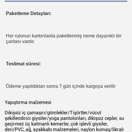
Paketleme Detayları:
Her rulonun kartonlarda paketlenmiş neme dayanıklı bir 
çantası vardır.
Teslimat süresi:
Ödeme yapıldıktan sonra 7 gün içinde kargoya verilir
Yapıştırma malzemesi
Dikişsiz iç çamaşırı/gömlekler/Tişörtler/vücut
şekillendirici giysiler/yoga pantolonları, dikişsiz cepler, su
geçirmez üç katmanlı kemerler, çok işlevli giysiler,
deri/PVC, ağ, ayakkabı malzemeleri, naylon kumaş/likralı