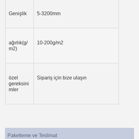
Genişlik
5-3200mm
ağırlık(g/
10-200g/m2
m2)
özel 
Sipariş için bize ulaşın
gereksini
mler
Paketleme ve Teslimat