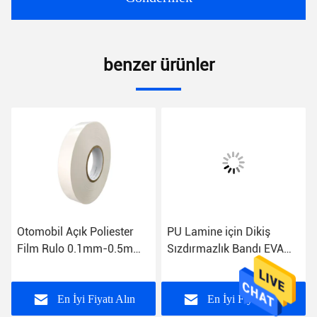
benzer ürünler
Otomobil Açık Poliester
PU Lamine için Dikiş
Film Rulo 0.1mm-0.5mm
Sızdırmazlık Bandı EVA
Kalınlığı
Yumuşak 20mm Sıcak
Eriyik Yapışkan Bant
En İyi Fiyatı Alın
En İyi Fiyatı Alın