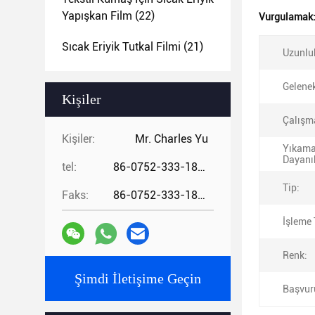
Yapışkan Film
(22)
Vurgulamak
Sıcak Eriyik Tutkal Filmi
(21)
Uzunlu
Gelenek
Kişiler
Çalışma
Kişiler:
Mr. Charles Yu
Yıkam
Dayanık
tel:
86-0752-333-1862
Tip:
Faks:
86-0752-333-1862
İşleme 
Renk:
Şimdi İletişime Geçin
Başvur