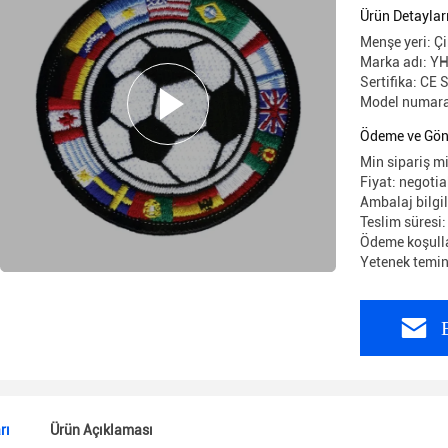
Ürün Detaylar
Menşe yeri: Ç
Marka adı: Y
Sertifika: CE
Model numara
Ödeme ve Gön
Min sipariş mi
Fiyat: negotia
Ambalaj bilgil
Teslim süresi
Ödeme koşulla
Yetenek temin
rı
Ürün Açıklaması