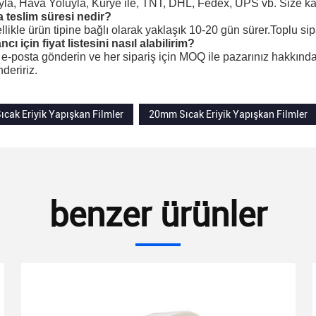
yla, Hava Yoluyla, Kurye ile, TNT, DHL, Fedex, UPS vb. Size ka
a teslim süresi nedir?
likle ürün tipine bağlı olarak yaklaşık 10-20 gün sürer.Toplu sip
ncı için fiyat listesini nasıl alabilirim?
 e-posta gönderin ve her sipariş için MOQ ile pazarınız hakkında b
ndeririz.
cak Eriyik Yapışkan Filmler
20mm Sıcak Eriyik Yapışkan Filmler
benzer ürünler