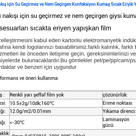
kış için Su Geçirmez ve Nem Geçirgen Konfeksiyon Kumaş Sıcak Eriyik 
 nakışı için su geçirmez ve nem geçirgen giysi kuma
sesuarları sıcakta eriyen yapışkan film
zelleştirmesini kabul eden kartonlu elektromanyetik indü
afına kendi logolarınızı basabilirsiniz.farklı kalınlık, fark
zmetleri ile önceden iletişime geçin, gereksinimlerinizi v
siyelerde bulunacaklardır.Bu gömlekler pet/pe/pp/cam/p
rdaklar ve benzeri için uygundur
rformans ve öneri kullanma:
ş :
Renkli yarı şeffaf film yok
çözünürlük:
si:
Erime noktası:
10.5±2g/10dk;160
℃
ğı:
12.0g/m2/0.01mm
Yıkama direnci:
Laminasyon
ığı:
<-30
℃
gücü:
aklık