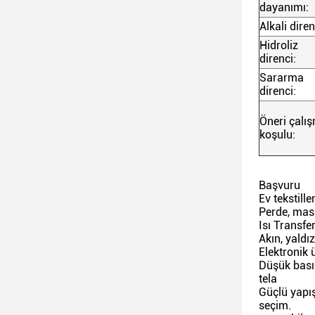
dayanımı:
Alkali diren
Hidroliz
direnci:
Sararma
direnci:
Öneri çalı
koşulu:
Başvuru
Ev tekstiller
Perde, masa
Isı Transfe
Akın, yaldız
Elektronik 
Düşük basın
tela
Güçlü yapış
seçim.