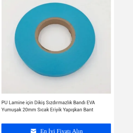
PU Lamine için Dikiş Sızdırmazlık Bandı EVA
200
Yumuşak 20mm Sıcak Eriyik Yapışkan Bant
Sızd
Ban
En İyi Fiyatı Alın