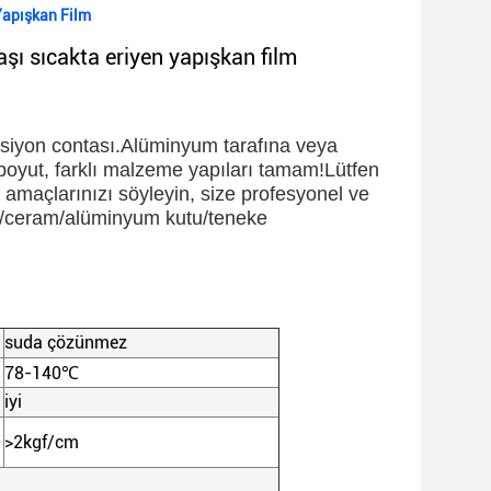
Yapışkan Film
şı sıcakta eriyen yapışkan film
ksiyon contası.Alüminyum tarafına veya 
lı boyut, farklı malzeme yapıları tamam!Lütfen 
e amaçlarınızı söyleyin, size profesyonel ve 
s/ceram/alüminyum kutu/teneke 
suda çözünmez
78-140
℃
iyi
>2kgf/cm