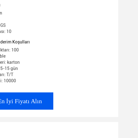
ı
in
H
 SGS
sı: 10
derim Koşulları
ktarı: 100
ble
eri: karton
: 5-15 gün
rı: T/T
i: 10000
En İyi Fiyatı Alın