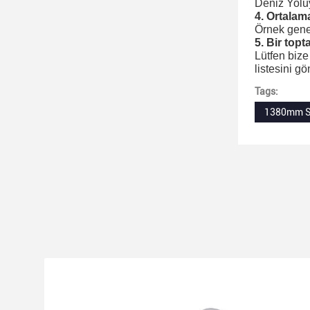
Deniz Yolu
4. Ortalam
Örnek genel
5. Bir topta
Lütfen bize
listesini gö
Tags:
1380mm Sı