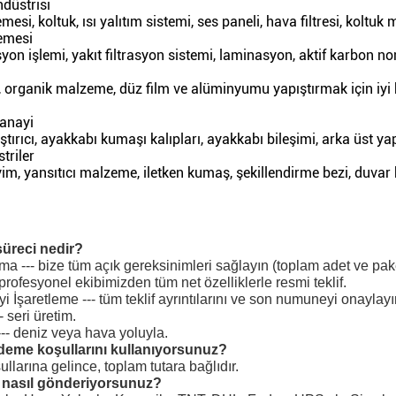
düstrisi
si, koltuk, ısı yalıtım sistemi, ses paneli, hava filtresi, koltuk m
zemesi
syon işlemi, yakıt filtrasyon sistemi, laminasyon, aktif karbon n
 organik malzeme, düz film ve alüminyumu yapıştırmak için iyi b
anayi
ştırıcı, ayakkabı kumaşı kalıpları, ayakkabı bileşimi, arka üst yap
triler
yim, yansıtıcı malzeme, iletken kumaş, şekillendirme bezi, duvar b
süreci nedir?
ma --- bize tüm açık gereksinimleri sağlayın (toplam adet ve pake
- profesyonel ekibimizden tüm net özelliklerle resmi teklif.
 İşaretleme --- tüm teklif ayrıntılarını ve son numuneyi onaylayı
- seri üretim.
--- deniz veya hava yoluyla.
deme koşullarını kullanıyorsunuz?
larına gelince, toplam tutara bağlıdır.
i nasıl gönderiyorsunuz?