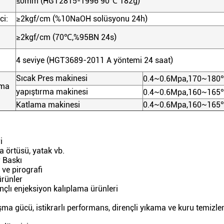
≤0mm (HGT2815-1996 90
℃
182g)
ci:
≥2kgf/cm (%10NaOH solüsyonu 24h)
≥2kgf/cm (70
℃
,%95BN 24s)
4 seviye (HGT3689-2011 A yöntemi 24 saat)
Sıcak Pres makinesi
0.4~0.6Mpa,170~180
şma
yapıştırma makinesi
0.4~0.6Mpa,160~165
Katlama makinesi
0.4~0.6Mpa,160~165
i
 örtüsü, yatak vb.
r Baskı
 ve pirografi
ürünler
çlı enjeksiyon kalıplama ürünleri
ma gücü, istikrarlı performans, dirençli yıkama ve kuru temizlem