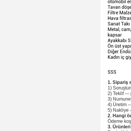
otomobil en
Tavan döşeme
Filtre Mal
Hava filtra
Sanat Takı
Metal, cam,
kapsar
Ayakkabı S
Ön üst yapı
Diğer Endüs
Kadın iç gi
SSS
1. Sipariş 
1) Soruştur
2) Teklif --
3) Numuneyi
4) Üretim --
5) Nakliye 
2. Hangi ö
Ödeme koşul
3. Ürünler