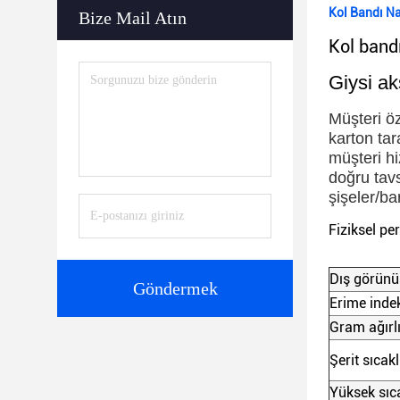
Kol Bandı Na
Bize Mail Atın
Kol bandı
Giysi ak
Müşteri ö
karton tar
müşteri hi
doğru tav
şişeler/ba
Fiziksel pe
Dış görünü
Göndermek
Erime indek
Gram ağırlı
Şerit sıcakl
Yüksek sıc