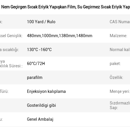
:
Nem Geçirgen Sıcak Eriyik Yapışkan Film
,
Su Geçirmez Sıcak Eriyik Yap
k:
100 Yard / Rulo
CAS Numar
sel Genişlik:
480mm,1000mm,1380mm,1480mm
Malzeme:
 sıcaklığı:
130°C -160°C
Normal kalı
aya
60°C/72H
paket:
lılık Süresi::
parafilm
Özellik:
Türü:
Enjeksiyon kalıplama
Menşe yeri
Sızdırmazl
Gosterildigi gibi
Sap:
u:
Genel Ambalaj