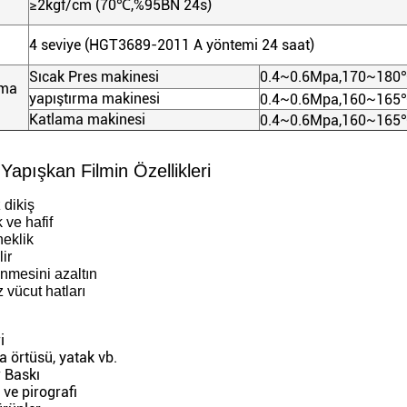
≥2kgf/cm (70
℃
,%95BN 24s)
4 seviye (HGT3689-2011 A yöntemi 24 saat)
Sıcak Pres makinesi
0.4~0.6Mpa,170~180
şma
yapıştırma makinesi
0.4~0.6Mpa,160~165
Katlama makinesi
0.4~0.6Mpa,160~165
Yapışkan Filmin Özellikleri
z dikiş
ve hafif
neklik
ir
tünmesini azaltın
 vücut hatları
i
 örtüsü, yatak vb.
r Baskı
 ve pirografi