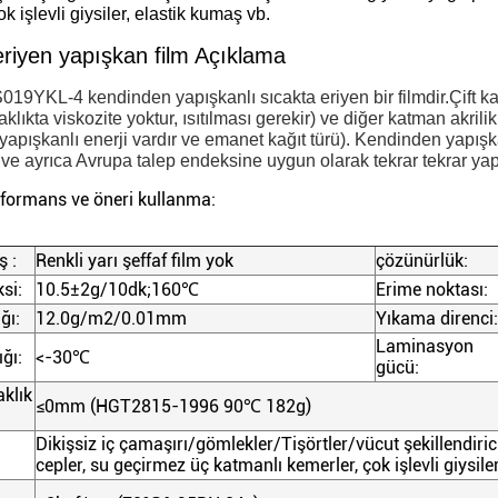
k işlevli giysiler, elastik kumaş vb.
eriyen yapışkan film Açıklama
19YKL-4 kendinden yapışkanlı sıcakta eriyen bir filmdir.Çift katma
klıkta viskozite yoktur, ısıtılması gerekir) ve diğer katman akrilik 
apışkanlı enerji vardır ve emanet kağıt türü). Kendinden yapışka
e ayrıca Avrupa talep endeksine uygun olarak tekrar tekrar yapışt
rformans ve öneri kullanma:
ş :
Renkli yarı şeffaf film yok
çözünürlük:
si:
10.5±2g/10dk;160
℃
Erime noktası:
ğı:
12.0g/m2/0.01mm
Yıkama direnci:
Laminasyon
ığı:
<-30
℃
gücü:
aklık
≤0mm (HGT2815-1996 90
℃
182g)
Dikişsiz iç çamaşırı/gömlekler/Tişörtler/vücut şekillendirici
cepler, su geçirmez üç katmanlı kemerler, çok işlevli giysile