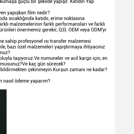
 kumaşa güçlü bir şekilde yapışır. Kendin Yap
yen yapışkan film nedir?
da sıcaklığında katıdır, erime noktasına
arklı malzemelerinin farklı performansları ve farklı
ru ürünleri önermemiz gerekir, Q3). OEM veya ODM'yi
ine sahip profesyonel ısı transfer malzemesi
nle, bazı özel malzemeleri yapıştırmaya ihtiyacınız
unuz?
oluyla taşıyoruz.Ve numuneler ve acil kargo için, en
yor musunuz?Ve kaç gün sürecek?
ize bildirmekten çekinmeyin.Kurşun zamanı ne kadar?
çin nasıl ödeme yaparım?