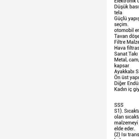
Elektronik 
Düşük basın
tela
Güçlü yapış
seçim.
otomobil en
Tavan döşeme
Filtre Mal
Hava filtra
Sanat Takı
Metal, cam,
kapsar
Ayakkabı S
Ön üst yapı
Diğer Endüs
Kadın iç gi
SSS
S1). Sıcakt
olan sıcakt
malzemeyi y
elde eder.
(2) Isı tra