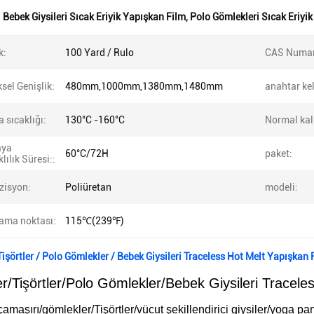
:
Bebek Giysileri Sıcak Eriyik Yapışkan Film
,
Polo Gömlekleri Sıcak Eriyi
k:
100 Yard / Rulo
CAS Numar
sel Genişlik:
480mm,1000mm,1380mm,1480mm
anahtar kel
 sıcaklığı:
130°C -160°C
Normal kalı
aya
60°C/72H
paket:
lılık Süresi::
isyon:
Poliüretan
modeli:
ma noktası:
115℃(239℉)
Tişörtler / Polo Gömlekler / Bebek Giysileri Traceless Hot Melt Yapışkan 
r/Tişörtler/Polo Gömlekler/Bebek Giysileri Tracele
 çamaşırı/gömlekler/Tişörtler/vücut şekillendirici giysiler/yoga pa