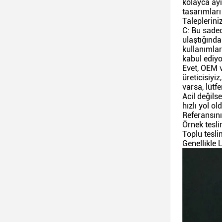
kolayca ayı
tasarımları
Taleplerini
C: Bu sadec
ulaştığında
kullanımlar
kabul ediy
Evet, OEM v
üreticisiyi
varsa, lütf
Acil değils
hızlı yol o
Referansını
Örnek tesli
Toplu tesli
Genellikle 