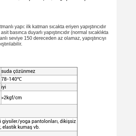
nlı yapı: ilk katman sıcakta eriyen yapıştırıcıdır 
asit basınca duyarlı yapıştırıcıdır (normal sıcaklıkta 
nlı seviye 150 dereceden az olamaz, yapıştırıcıyı 
ırılabilir.
suda çözünmez
78-140
℃
iyi
>2kgf/cm
 giysiler/yoga pantolonları, dikişsiz
r, elastik kumaş vb.