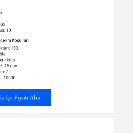
ı
in
H
 SGS
sı: 10
derim Koşulları
ktarı: 100
ble
eri: kutu
: 5-15 gün
rı: / T
i: 10000
En İyi Fiyatı Alın