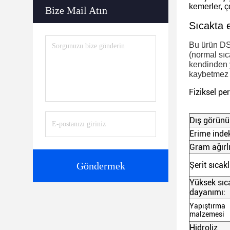
kemerler, ço
Bize Mail Atın
Sıcakta 
Bu ürün DS0
(normal sıca
kendinden y
kaybetmez v
Fiziksel pe
Dış görünü
Erime indek
Gram ağırlı
Göndermek
Şerit sıcakl
Yüksek sıc
dayanımı:
Yapıştırma
malzemesi
Hidroliz