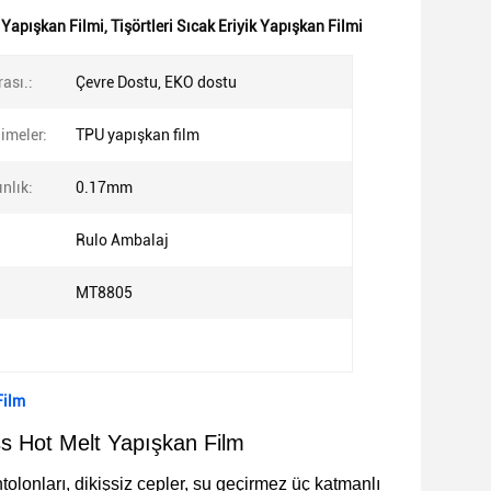
k Yapışkan Filmi
,
Tişörtleri Sıcak Eriyik Yapışkan Filmi
ası.:
Çevre Dostu, EKO dostu
imeler:
TPU yapışkan film
nlık:
0.17mm
Rulo Ambalaj
MT8805
Film
ss Hot Melt Yapışkan Film
ntolonları, dikişsiz cepler, su geçirmez üç katmanlı