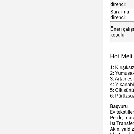
direnci:
Sararma
direnci:
Öneri çalı
koşulu:
Hot Melt 
1: Kırışıksı
2: Yumuşak 
3: Artan es
4: Yıkanabil
5: Cilt sür
6: Pürüzsüz
Başvuru
Ev tekstiller
Perde, masa
Isı Transfe
Akın, yaldız