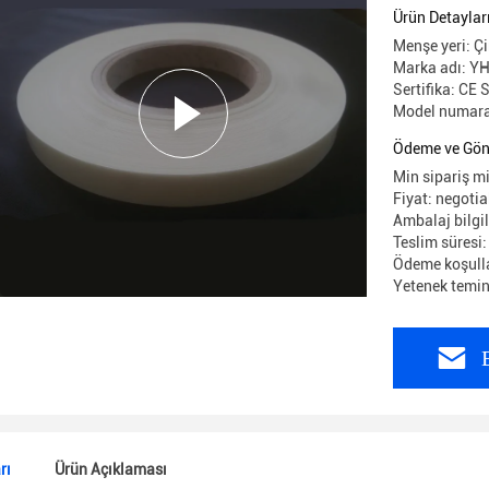
Ürün Detaylar
Menşe yeri: Ç
Marka adı: Y
Sertifika: CE
Model numara
Ödeme ve Gön
Min sipariş mi
Fiyat: negotia
Ambalaj bilgil
Teslim süresi
Ödeme koşulla
Yetenek temin
rı
Ürün Açıklaması