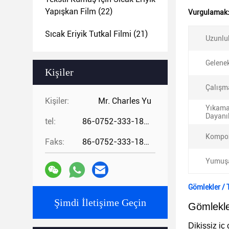
Yapışkan Film
(22)
Vurgulamak
Sıcak Eriyik Tutkal Filmi
(21)
Uzunlu
Gelenek
Kişiler
Çalışma
Kişiler:
Mr. Charles Yu
Yıkam
Dayanık
tel:
86-0752-333-1862
Kompoz
Faks:
86-0752-333-1862
Yumuşa
Gömlekler / 
Şimdi İletişime Geçin
Gömlekle
Dikişsiz iç