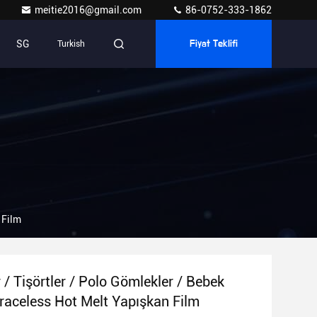
meitie2016@gmail.com
86-0752-333-1862
SG
Turkish
Fiyat Teklifi
 Film
 / Tişörtler / Polo Gömlekler / Bebek
 Traceless Hot Melt Yapışkan Film