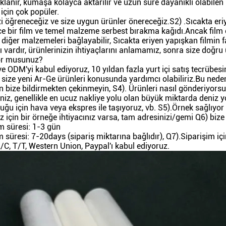
klanır, kumaşa kolayca aktarılır ve uzun süre dayanıklı olabilen
 için çok popüler.
zi öğreneceğiz ve size uygun ürünler önereceğiz.S2) .Sıcakta eri
e bir film ve temel malzeme serbest bırakma kağıdı.Ancak film o
 diğer malzemeleri bağlayabilir, Sıcakta eriyen yapışkan filmin f
ı vardır, ürünlerinizin ihtiyaçlarını anlamamız, sonra size doğ
or musunuz?
e ODM'yi kabul ediyoruz, 10 yıldan fazla yurt içi satış tecrübes
z, size yeni Ar-Ge ürünleri konusunda yardımcı olabiliriz.Bu nede
en bize bildirmekten çekinmeyin, S4). Ürünleri nasıl gönderiyors
eniz, genellikle en ucuz nakliye yolu olan büyük miktarda deniz y
lduğu için hava veya ekspres ile taşıyoruz, vb. S5).Örnek sağlı
z için bir örneğe ihtiyacınız varsa, tam adresinizi/gemi Q6) b
m süresi: 1-3 gün
m süresi: 7-20days (sipariş miktarına bağlıdır), Q7).Siparişim i
L/C, T/T, Western Union, Paypal'ı kabul ediyoruz.