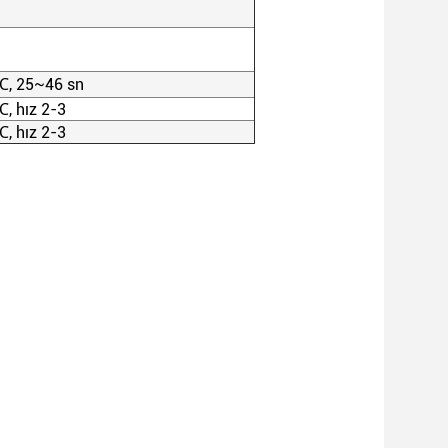
℃
, 25~46 sn
℃
, hız 2-3
℃
, hız 2-3