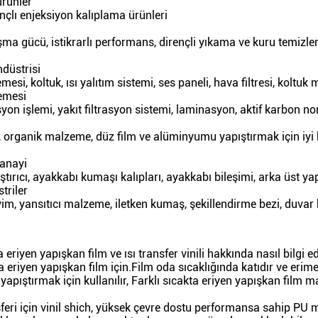
ürünler
çlı enjeksiyon kalıplama ürünleri
ma gücü, istikrarlı performans, dirençli yıkama ve kuru temizlem
düstrisi
si, koltuk, ısı yalıtım sistemi, ses paneli, hava filtresi, koltuk m
zemesi
syon işlemi, yakıt filtrasyon sistemi, laminasyon, aktif karbon n
 organik malzeme, düz film ve alüminyumu yapıştırmak için iyi b
anayi
ştırıcı, ayakkabı kumaşı kalıpları, ayakkabı bileşimi, arka üst yap
triler
yim, yansıtıcı malzeme, iletken kumaş, şekillendirme bezi, duvar b
a eriyen yapışkan film ve ısı transfer vinili hakkında nasıl bilgi 
a eriyen yapışkan film için.Film oda sıcaklığında katıdır ve erime 
apıştırmak için kullanılır, Farklı sıcakta eriyen yapışkan film m
nsferi için vinil shich, yüksek çevre dostu performansa sahip PU m