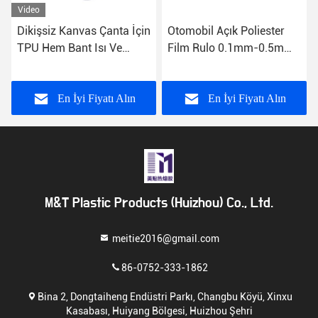
Video
Dikişsiz Kanvas Çanta İçin
Otomobil Açık Poliester
TPU Hem Bant Isı Ve
Film Rulo 0.1mm-0.5mm
Bond Sıcak Eriyik
Kalınlığı
Yapışkan Filmler
En İyi Fiyatı Alın
En İyi Fiyatı Alın
M&T Plastic Products (Huizhou) Co., Ltd.
meitie2016@gmail.com
86-0752-333-1862
Bina 2, Dongtaiheng Endüstri Parkı, Changbu Köyü, Xinxu
Kasabası, Huiyang Bölgesi, Huizhou Şehri