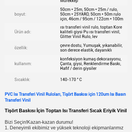
Mürekkep
50cm * 25m, 50cm * 25m / rulo,
boyut:
50cm * 25YARD, 50cm * 50m rulo
için, 46cm / 95cm / 122cm * 100m
ısı transferi vinil rulo, toptan Kore
Ürün adı:
kaliteli giysi Pu ısı transferi vinil,
Glitter Vinil Rulo, lev
çevre dostu, Yumuşak, yıkanabilir,
özellik:
son derece elastik, dayanıklı
konfeksiyon kumaş dekorasyonu,
kullanım:
Çanta, giysi, Renklendirme Baskı,
Hafif / derin giysiler
Sıcaklık:
140-170 ° C
PVC Isı Transferi Vinil Ruloları, Tişört Baskısı için 120um Isı Basın
Transferi Vinil
Tişört Baskısı İçin Toptan Isı Transferi Sıcak Eriyik Vinil
Bizi Seçin!Kazan-kazan durumu!
1. Deneyimli ekibimiz ve yüksek teknoloji ekipmanlarımız