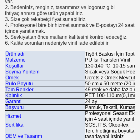
var.
2. Bedeniniz, renginiz, tasarımınız ve logonuz gibi
ihtiyaçlarınıza göre ürün yapabiliriz.
3. Size çok rekabetçi fiyat sunabiliriz.
4. Profesyonel bire bir hizmet sunmak ve E-postayı 24 saat
içinde yanıtlamak.
5. Sevkiyattan önce malların kalitesini kontrol edeceğiz.
6. Kalite sorunları nedeniyle vinil iade edilebilir
Ürün adı
Tişört Baskısı İçin Toptan
Malzeme
PU Isı Transferi Vinil
Koşullar
130-140 °C, 10-15 saniy
Soyma Yöntemi
Sıcak veya Soğuk Peeli
Örnek
Ücretsiz Örnek Mevcuttur
Rulo Boyutu
50 cm x 50 metre (20 inç 
Tam Renkler
49 renk ve daha fazla re
Kalınlık
PET 100-110um(0,1mm);
Garanti
24 ay
Başvuru
Pamuk, Tekstil, Kumaş, K
Profesyonel Seaart Ekib
Hizmet
için 4 saat içinde yanıt ve
Sertifika
SGS, ITS, Okeo-tex
Tercih ettiğiniz boyutta ke
OEM ve Tasarım
tasarlayabilirsiniz