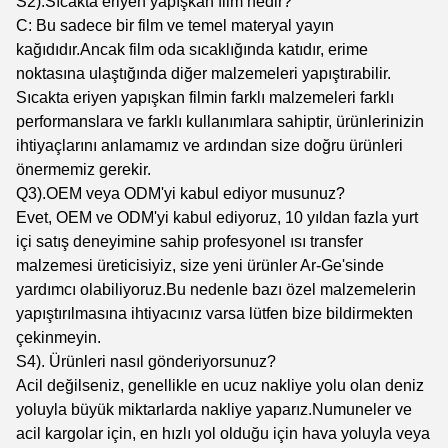
S2).Sıcakta eriyen yapışkan film nedir?
C: Bu sadece bir film ve temel materyal yayın
kağıdıdır.Ancak film oda sıcaklığında katıdır, erime
noktasına ulaştığında diğer malzemeleri yapıştırabilir.
Sıcakta eriyen yapışkan filmin farklı malzemeleri farklı
performanslara ve farklı kullanımlara sahiptir, ürünlerinizin
ihtiyaçlarını anlamamız ve ardından size doğru ürünleri
önermemiz gerekir.
Q3).OEM veya ODM'yi kabul ediyor musunuz?
Evet, OEM ve ODM'yi kabul ediyoruz, 10 yıldan fazla yurt
içi satış deneyimine sahip profesyonel ısı transfer
malzemesi üreticisiyiz, size yeni ürünler Ar-Ge'sinde
yardımcı olabiliyoruz.Bu nedenle bazı özel malzemelerin
yapıştırılmasına ihtiyacınız varsa lütfen bize bildirmekten
çekinmeyin.
S4). Ürünleri nasıl gönderiyorsunuz?
Acil değilseniz, genellikle en ucuz nakliye yolu olan deniz
yoluyla büyük miktarlarda nakliye yaparız.Numuneler ve
acil kargolar için, en hızlı yol olduğu için hava yoluyla veya