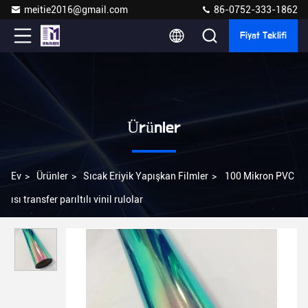
meitie2016@gmail.com
86-0752-333-1862
Fiyat Teklifi
Ürünler
Ev
>
Ürünler
>
Sıcak Eriyik Yapışkan Filmler
>
100 Mikron PVC
ısı transfer parıltılı vinil rulolar