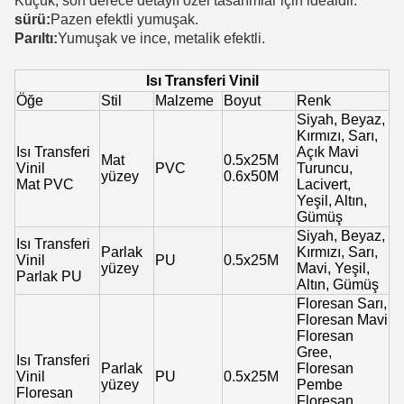
Küçük, son derece detaylı özel tasarımlar için idealdir.
sürü:
Pazen efektli yumuşak.
Parıltı:
Yumuşak ve ince, metalik efektli.
Isı Transferi Vinil
Öğe
Stil
Malzeme
Boyut
Renk
Siyah, Beyaz,
Kırmızı, Sarı,
Isı Transferi
Açık Mavi
Mat
0.5x25M
Vinil
PVC
Turuncu,
yüzey
0.6x50M
Mat PVC
Lacivert,
Yeşil, Altın,
Gümüş
Siyah, Beyaz,
Isı Transferi
Parlak
Kırmızı, Sarı,
Vinil
PU
0.5x25M
yüzey
Mavi, Yeşil,
Parlak PU
Altın, Gümüş
Floresan Sarı,
Floresan Mavi
Floresan
Gree,
Isı Transferi
Parlak
Floresan
Vinil
PU
0.5x25M
yüzey
Pembe
Floresan
Floresan