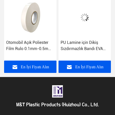
Otomobil Açık Poliester
PU Lamine için Dikiş
Film Rulo 0.1mm-0.5mm
Sızdırmazlık Bandı EVA
Kalınlığı
Yumuşak 20mm Sıcak
Eriyik Yapışkan Bant
En İyi Fiyatı Alın
En İyi Fiyatı Alın
M&T Plastic Products (Huizhou) Co., Ltd.