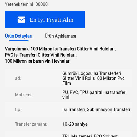
Yetenek temini: 30000
En İyi Fiyatı Alın
Ürün Detayları
Ürün Açıklaması
Vurgulamak:
100 Mikron Isı Transferi Glitter Vinil Ruloları
,
PVC Isı Transferi Glitter Vinil Ruloları
,
100 Mikron ısı basın vinil levhalar
Gümrük Logosu Isı Transferleri
ad:
Glitter Vinil Rolls100 Mikron Pvc
Film
PU, PVC, TPU, parıltılı ısı transferi
Malzeme:
vinil
tip:
Isı Transferi, Süblimasyon Transferi
Transfer zamanı:
10-20 saniye
TPU Malzemesi, ECO Solvent