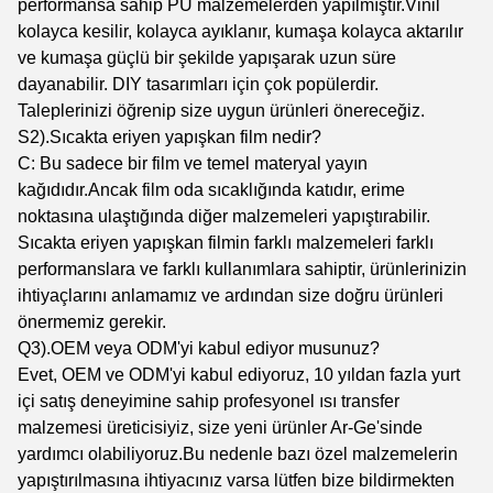
performansa sahip PU malzemelerden yapılmıştır.Vinil
kolayca kesilir, kolayca ayıklanır, kumaşa kolayca aktarılır
ve kumaşa güçlü bir şekilde yapışarak uzun süre
dayanabilir. DIY tasarımları için çok popülerdir.
Taleplerinizi öğrenip size uygun ürünleri önereceğiz.
S2).Sıcakta eriyen yapışkan film nedir?
C: Bu sadece bir film ve temel materyal yayın
kağıdıdır.Ancak film oda sıcaklığında katıdır, erime
noktasına ulaştığında diğer malzemeleri yapıştırabilir.
Sıcakta eriyen yapışkan filmin farklı malzemeleri farklı
performanslara ve farklı kullanımlara sahiptir, ürünlerinizin
ihtiyaçlarını anlamamız ve ardından size doğru ürünleri
önermemiz gerekir.
Q3).OEM veya ODM'yi kabul ediyor musunuz?
Evet, OEM ve ODM'yi kabul ediyoruz, 10 yıldan fazla yurt
içi satış deneyimine sahip profesyonel ısı transfer
malzemesi üreticisiyiz, size yeni ürünler Ar-Ge'sinde
yardımcı olabiliyoruz.Bu nedenle bazı özel malzemelerin
yapıştırılmasına ihtiyacınız varsa lütfen bize bildirmekten