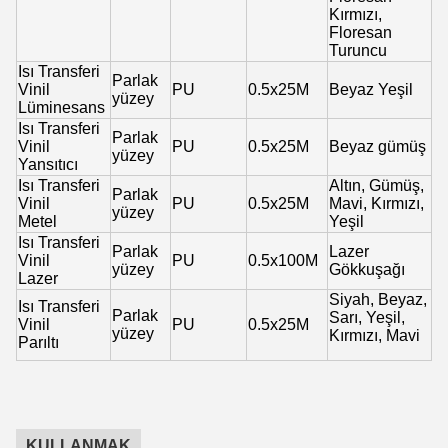
Kırmızı,
Floresan
Turuncu
Isı Transferi
Parlak
Vinil
PU
0.5x25M
Beyaz Yeşil
yüzey
Lüminesans
Isı Transferi
Parlak
Vinil
PU
0.5x25M
Beyaz gümüş
yüzey
Yansıtıcı
Isı Transferi
Altın, Gümüş,
Parlak
Vinil
PU
0.5x25M
Mavi, Kırmızı,
yüzey
Metel
Yeşil
Isı Transferi
Parlak
Lazer
Vinil
PU
0.5x100M
yüzey
Gökkuşağı
Lazer
Siyah, Beyaz,
Isı Transferi
Parlak
Sarı, Yeşil,
Vinil
PU
0.5x25M
yüzey
Kırmızı, Mavi
Parıltı
KULLANMAK